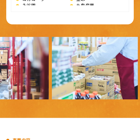
永谷園
九鬼産業
アミュード
コスモ食品
いし本食品工業
ニイタカ
伊那食品工業
ハウス
かね七
箔一
フジッコ
ベル食品
ポッカサッポロ
丸俊
丸善
三島食品
みたけ食品
宮崎茶房
リボン食品
パイオニア企画
など